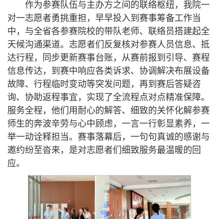
作为参赛队伍与主办方之间的联络枢纽，我院一
对一志愿者勇挑重担，早早投入到赛事筹备工作当
中，与全省各参赛院校的带队老师、联络员搭建起全
天候沟通渠道。志愿者们反复核对参赛人员信息、抵
达行程，同步更新赛事台账，从赛前报到引导、赛程
信息传达，到赛中响应各类诉求、协调解决布展设备
故障、行程临时变动等突发问题，再到赛后答疑咨
询、协助返程事宜，实现了全流程点对点精准保障。
服务全程，他们用耐心的解答、细致的关怀化解参赛
师生的奔波辛劳与心中顾虑，一言一行彰显素养，一
举一动诠释担当。赛事落幕后，一句句真诚的感谢与
邀约纷至沓来，是对志愿者们细致服务最温暖的回
应。