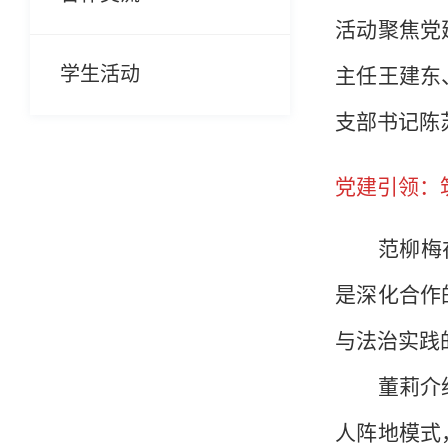
活动聚焦党
学生活动
主任王建东
支部书记陈
党建
引领
：
范柳梅
是深化合作
与法治实践
董莉介
人阵地模式