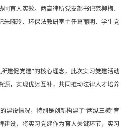
协同育人实效。
两高律所党支部书记范柳梅、
记朱晓玲、环保法教研室主任葛丽明、学生党
以所建促党建”
的核心理念
，此次
实习
党建活动
资源，实现优势互补，共同推动法律人才培养
”的建设情况
，
特别是
创新构建
了
“两纵三横”育
牌建设，
将实习党建作为育人关键环节
，
实习