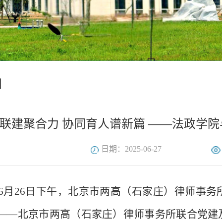
闻
联建聚合力 协同育人谱新篇 ——法政学
日期：2025-06-27
年6月26日
下午
，
北京市两高（石家庄）律师事务
——
北京市两高（石家庄）律师事务所联合党建