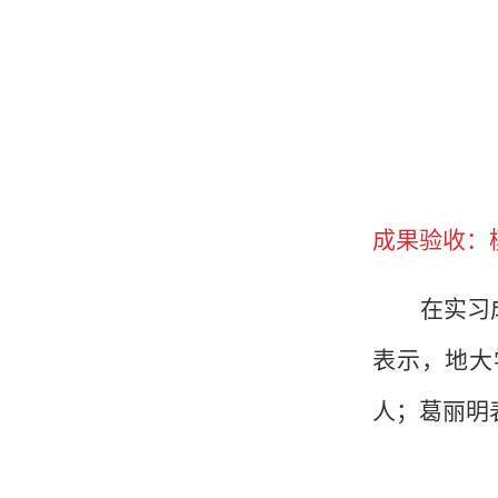
成果验收：
在实习
表示，地大
人；葛丽明