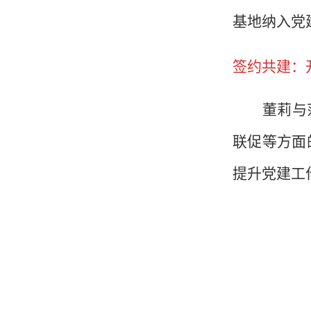
基地纳入党
签约共建：
董莉与
联促等方面
提升党建工