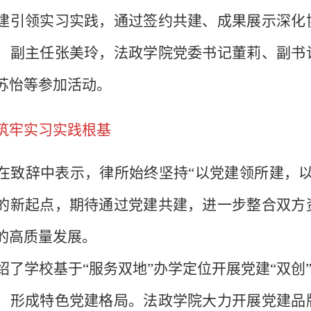
建引领实习实践，通过签约共建、成果展示深化
、副主任张美玲，法政学院党委书记董莉、副书
苏怡等参加活动。
筑牢实习实践根基
在致辞中表示，律所始终坚持
“以党建领所建，
的新起点，期待通过党建共建，进一步整合双方
的高质量发展。
绍
了
学校
基于
“服务双地”办学定位
开展党建
“双创
，形成特色党建格局
。
法政学院大力开展党建品