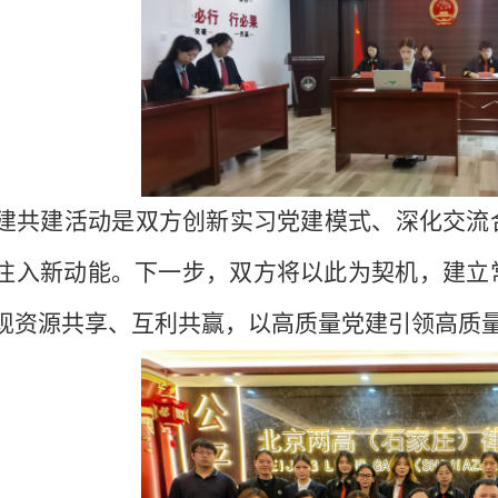
建共建活动是双方创新实习党建模式、深化交流
注入新动能。下一步，双方将以此为契机，建立
现资源共享、互利共赢，以高质量党建引领高质