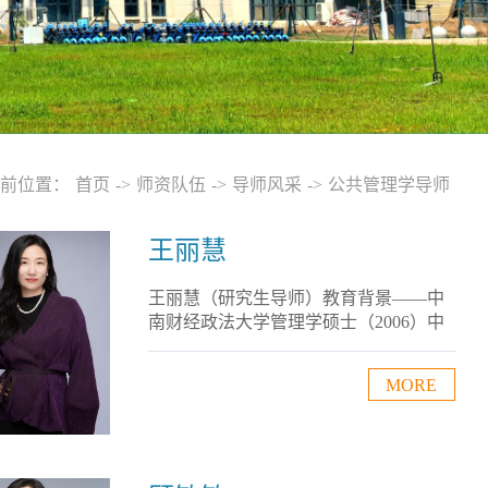
前位置：
首页
->
师资队伍
->
导师风采
->
公共管理学导师
王丽慧
王丽慧（研究生导师）教育背景——中
南财经政法大学管理学硕士（2006）中
南财经政法大学管理学学士（2004）工
作经历——河北地质大学法政学院副院
MORE
长（2025.07-）河北地质大学法政学院公
共管理系主任、行政管理教研室主任
（2019.03--）河北地质大学法政学院副
教授（2006.07--）研究领域——行政管