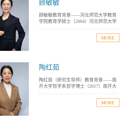
理学、乡村振兴与基层社会治理荣誉奖
顾敏敏
励——河北省研究生课程思政示范课
《地方政府学》主持人（2022）研究成
顾敏敏教育背景——河北师范大学教育
果——（一）著编：《中...
学院教育学硕士（2004）河北师范大学
计算机系工学学士（2001）工作经历
——河北地质大学法政学院副教授
MORE
（2004—）研究领域——行政管理学社
会职务——河北省自然科学学会研究会
理事研究成果——（一）论文：1. 儿童
的工作记忆广度，《心理科学》2004 年
第1期2. 中国行政伦理构建价值取向及轨
陶红茹
迹，《人民论坛》2011年第14期3. 新经
济形势下科技人才人力资源管理研究，
陶红茹（研究生导师）教育背景——南
《兰州学刊》2012年第6期4...
开大学哲学系哲学博士（2017）南开大
学哲学系哲学硕士（2003）南开大学哲
学系哲学学士（1998）工作经历——河
MORE
北地质大学法政学院副教授（2003—）
河北省第二建筑工程有限公司宣传干事
（1998—2000）研究领域——地方治
理、政治哲学研究成果——（一）著