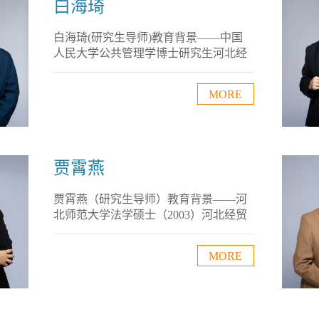
职务——研究成果——（一）著编：
白海琦
《公共部门人力资源管理》，中国社会
科学出版社，2007（二）论文：（三）
白海琦(研究生导师)教育背景——中国
项目：河北省高层次人才资助项目，
人民大学公共管理学博士研究生河北经
《高...
贸大学企业管理学本科，行政管理学硕
士研究生工作经历——河北地质大学法
MORE
政学院行政管理学副教授、教授（2012
至今）河北地质大学公共管理学院助
教、讲师（2005—2012）研究领域——
行政管理学、人事行政学荣誉奖励——
第十七届河北省社会科学优秀成果奖二
贾霄燕
等奖（2020）国家“十三五”规划问计求
策活动优秀成果奖一等奖（2016）社会
贾霄燕（研究生导师）教育背景——河
职务——中国人力资源开...
北师范大学法学硕士（2003）河北经贸
大学法学学士（2000）工作经历——河
北地质大学副教授（2019—今）河北地
MORE
质大学讲师（2003—2018）研究领域
——行政管理学、行政法学研究成果
——（一）著编：1.《高校校园文化探
索》，河北人民出版社，20152.《河北