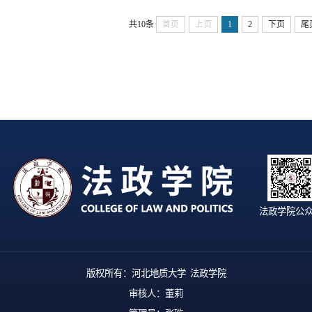
长城文化遗产保护与利用研究》，光明
日报出版社，20193.《长城文化传承与
共10条
首页
上页
1
2
下页
尾
发展研究》，河北教育出版社，
2024（二）论文：1.新中国慈善立法...
法政学院公
版权所有：河北地质大学 法政学院
审核人：董莉