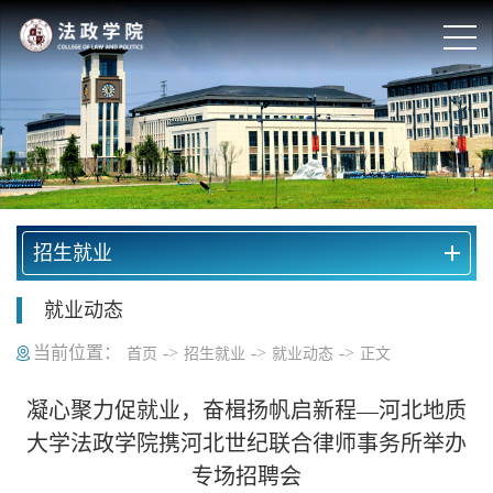
招生就业
就业动态
当前位置：
->
->
->
首页
招生就业
就业动态
正文
凝心聚力促就业，奋楫扬帆启新程—河北地质
大学法政学院携河北世纪联合律师事务所举办
专场招聘会